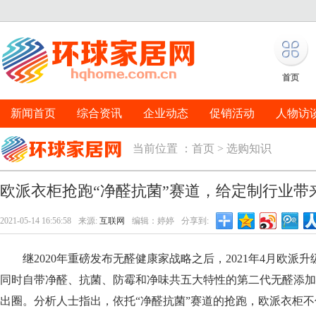
首页
新闻首页
综合资讯
企业动态
促销活动
人物访
当前位置 ：
首页
>
选购知识
欧派衣柜抢跑“净醛抗菌”赛道，给定制行业带
2021-05-14 16:56:58
来源:
互联网
编辑：婷婷
分享到:
继2020年重磅发布无醛健康家战略之后，2021年4月欧派升
同时自带净醛、抗菌、防霉和净味共五大特性的第二代无醛添加
出圈。分析人士指出，依托“净醛抗菌”赛道的抢跑，欧派衣柜