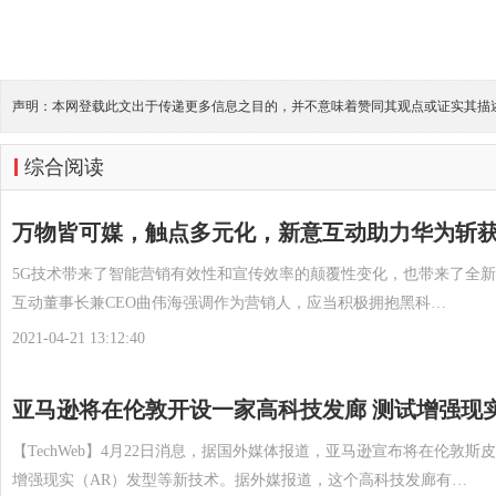
声明：本网登载此文出于传递更多信息之目的，并不意味着赞同其观点或证实其描
综合阅读
万物皆可媒，触点多元化，新意互动助力华为斩
5G技术带来了智能营销有效性和宣传效率的颠覆性变化，也带来了全
互动董事长兼CEO曲伟海强调作为营销人，应当积极拥抱黑科…
2021-04-21 13:12:40
亚马逊将在伦敦开设一家高科技发廊 测试增强现
【TechWeb】4月22日消息，据国外媒体报道，亚马逊宣布将在伦敦斯皮塔
增强现实（AR）发型等新技术。据外媒报道，这个高科技发廊有…