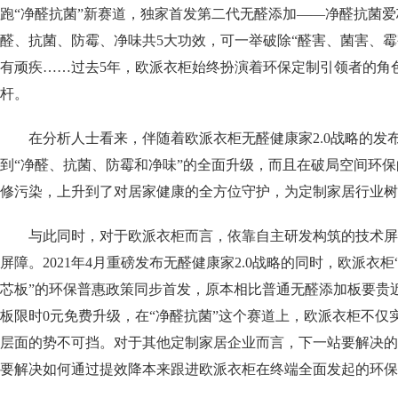
跑“净醛抗菌”新赛道，独家首发第二代无醛添加——净醛抗菌
醛、抗菌、防霉、净味共5大功效，可一举破除“醛害、菌害、
有顽疾……过去5年，欧派衣柜始终扮演着环保定制引领者的角
杆。
在分析人士看来，伴随着欧派衣柜无醛健康家2.0战略的发
到“净醛、抗菌、防霉和净味”的全面升级，而且在破局空间环
修污染，上升到了对居家健康的全方位守护，为定制家居行业树
与此同时，对于欧派衣柜而言，依靠自主研发构筑的技术屏障
屏障。2021年4月重磅发布无醛健康家2.0战略的同时，欧派
芯板”的环保普惠政策同步首发，原本相比普通无醛添加板要贵近
板限时0元免费升级，在“净醛抗菌”这个赛道上，欧派衣柜不
层面的势不可挡。对于其他定制家居企业而言，下一站要解决的
要解决如何通过提效降本来跟进欧派衣柜在终端全面发起的环保