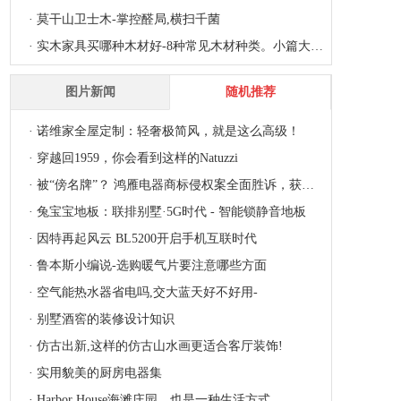
·
莫干山卫士木-掌控醛局,横扫千菌
·
实木家具买哪种木材好-8种常见木材种类。小篇大道问答
图片新闻
随机推荐
舒适热水即刻享，能率R10Q燃气热水器让零冷水沐浴成为可能
梵帝尼家居：房子装修，不可不知的五大核心要点
·
时间冻结美国在春天营造清新宜人的家用中央空调
·
怎么消灭蚊子 超威贝贝健电蚊液让你手到蚊除
·
央媒关注艾芬达电热毛巾架 健康升级备受瞩目
·
今彩家具惊艳成都展,要为中国青少年量身打造高品质家具
·
家庭灯具怎么选-灯具选购要“因地制宜”
·
热点精选岩板定制 就选依诺 - 硬核新国货,劝你别错过!