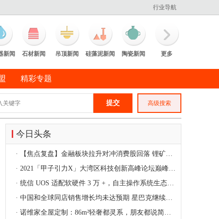
行业导航
器新闻
石材新闻
吊顶新闻
硅藻泥新闻
陶瓷新闻
更多
盟
精彩专题
高级搜索
今日头条
·
【焦点复盘】金融板块拉升对冲消费股回落 锂矿股再上风口
·
2021「甲子引力X」大湾区科技创新高峰论坛巅峰对话：找到科技和幸福的
·
统信 UOS 适配软硬件 3 万 +，自主操作系统生态圈逐步成型
·
中国和全球同店销售增长均未达预期 星巴克继续加速在华扩张
·
诺维家全屋定制：86m²轻奢都灵系，朋友都说简直完美！