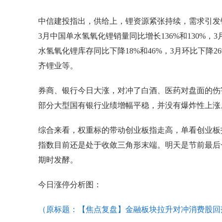
中信建投指出，供给上，锂资源紧张持续，需求引发
3月中国单水氢氧化锂销量同比增长136%和130%，
水氢氧化锂库存同比下降18%和46%，3月环比下降
齐锂业等。
券商、银行今日大涨，对冲了白酒、医药对盘面的伤
部分大型国有银行业绩增幅平稳，并没有爆炸性上涨
综合来看，权重标的带动创业板指走高，单看创业板指
指数目前还是处于收敛三角形末端。明天是节前最后
期时发酵。
今日涨停分析图：
（原标题：【焦点复盘】金融板块拉升对冲消费股回落