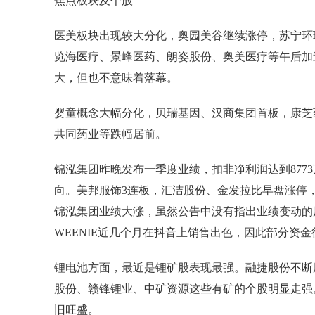
焦点板块及个股
医美板块出现较大分化，奥园美谷继续涨停，苏宁环
览海医疗、景峰医药、朗姿股份、奥美医疗等午后加
大，但也不意味着落幕。
婴童概念大幅分化，贝瑞基因、汉商集团首板，康芝
共同药业等跌幅居前。
锦泓集团昨晚发布一季度业绩，扣非净利润达到877
向。美邦服饰3连板，汇洁股份、金发拉比早盘涨停
锦泓集团业绩大涨，虽然公告中没有指出业绩变动的原
WEENIE近几个月在抖音上销售出色，因此部分资
锂电池方面，最近是锂矿股表现最强。融捷股份不断
股份、赣锋锂业、中矿资源这些有矿的个股明显走强
旧旺盛。