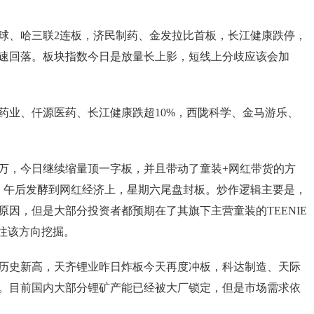
球、哈三联2连板，济民制药、金发拉比首板，长江健康跌停，
速回落。板块指数今日是放量长上影，短线上分歧应该会加
药业、仟源医药、长江健康跌超10%，西陇科学、金马游乐、
3万，今日继续缩量顶一字板，并且带动了童装+网红带货的方
，午后发酵到网红经济上，星期六尾盘封板。炒作逻辑主要是，
因，但是大部分投资者都预期在了其旗下主营童装的TEENIE
金往该方向挖掘。
历史新高，天齐锂业昨日炸板今天再度冲板，科达制造、天际
。目前国内大部分锂矿产能已经被大厂锁定，但是市场需求依