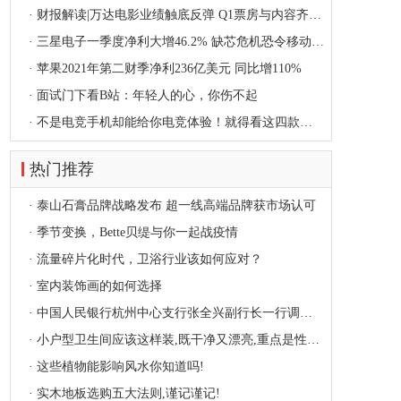
·
财报解读|万达电影业绩触底反弹 Q1票房与内容齐头并进
·
三星电子一季度净利大增46.2% 缺芯危机恐令移动业务利润下滑
·
苹果2021年第二财季净利236亿美元 同比增110%
·
面试门下看B站：年轻人的心，你伤不起
·
不是电竞手机却能给你电竞体验！就得看这四款手机
热门推荐
·
泰山石膏品牌战略发布 超一线高端品牌获市场认可
·
季节变换，Bette贝缇与你一起战疫情
·
流量碎片化时代，卫浴行业该如何应对？
·
室内装饰画的如何选择
·
中国人民银行杭州中心支行张全兴副行长一行调研森歌集成灶
·
小户型卫生间应该这样装,既干净又漂亮,重点是性价比还超高!
·
这些植物能影响风水你知道吗!
·
实木地板选购五大法则,谨记谨记!