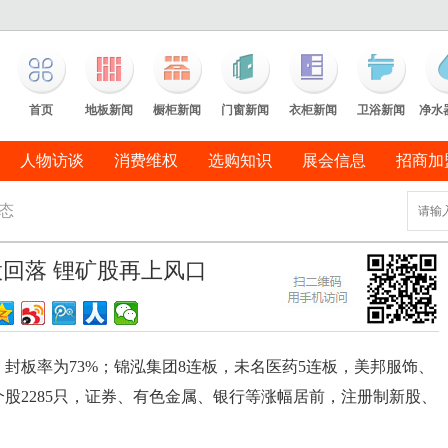
首页
地板新闻
橱柜新闻
门窗新闻
衣柜新闻
卫浴新闻
净水
人物访谈
消费维权
选购知识
展会信息
招商加
态
回落 锂矿股再上风口
遂，封板率为73%；锦泓集团8连板，未名医药5连板，美邦服饰、
个股2285只，证券、有色金属、银行等涨幅居前，注册制新股、