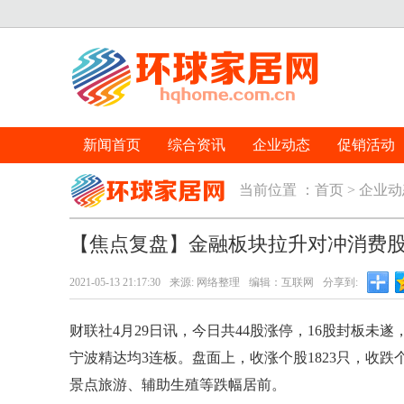
新闻首页
综合资讯
企业动态
促销活动
当前位置 ：
首页
>
企业动
【焦点复盘】金融板块拉升对冲消费股
2021-05-13 21:17:30
来源: 网络整理
编辑：互联网
分享到:
财联社4月29日讯，今日共44股涨停，16股封板未
宁波精达均3连板。盘面上，收涨个股1823只，收跌
景点旅游、辅助生殖等跌幅居前。