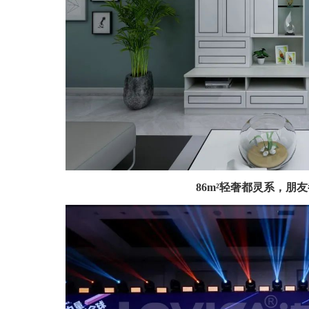
86m²轻奢都灵系，朋