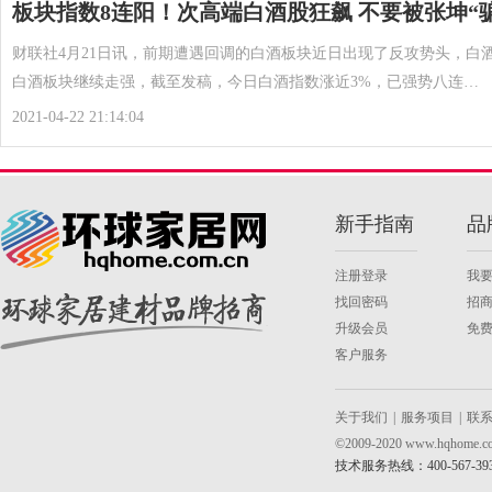
板块指数8连阳！次高端白酒股狂飙 不要被张坤“
财联社4月21日讯，前期遭遇回调的白酒板块近日出现了反攻势头，白
白酒板块继续走强，截至发稿，今日白酒指数涨近3%，已强势八连…
2021-04-22 21:14:04
新手指南
品
注册登录
我
找回密码
招
升级会员
免
客户服务
关于我们
|
服务项目
|
联
©2009-2020 www.hqh
技术服务热线：400-567-39