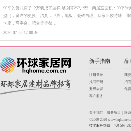
90平的复式房子12万装成了这样,够划算不?户型：两居室面积：90平
盗门，窗户的更换，洁具，卫具，地板，瓷砖自理。我家比较特殊，我
卡座，写字台，吧台等等都…
2020-07-25 17:00:46
新手指南
品
注册登录
我
找回密码
招
升级会员
免
客户服务
关于我们
|
服务项目
|
联
©2009-2020 www.hqh
技术服务热线：400-567-39