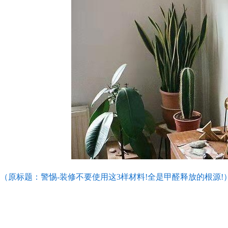
（原标题：警惕-装修不要使用这3样材料!全是甲醛释放的根源!