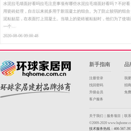
水泥拉毛墙面好看吗拉毛注意事项有哪些水泥拉毛墙面好看吗？不好看
用瓷砖处理，自古以来就多用于新混凝土的组合。为了防止较弱的组合
泥粘贴层，在表面打上混凝土。当墙上的瓷砖被粘贴时，他们为了使墙
一个…
2020-08-06 09:00:48
新手指南
品
注册登录
我
找回密码
招
升级会员
免
客户服务
关于我们
|
服务项目
|
联
©2009-2020 www.hqh
技术服务热线：400-567-39