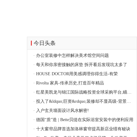
今日头条
·
办公室装修中怎样解决美术馆空间问题
·
每天和你亲密接触的床垫 拆开看后发现坑太多了
·
HOUSE DOCTOR用美感调理你得生活-有荣
·
Rivolta 家具-传承历史,打造百年精品
·
红星美凯龙与锦江国际战略投资全球采购平台,瞄准酒店装修市场
·
投入了&ldquo;巨资&rdquo;装修却不显高级-背景墙设计很关键
·
入户玄关墙面设计风水解密!
·
德国“质”造 | Bette贝缇在实际浴室安装中的便利应用
·
十大窗帘品牌首选加洛林窗帘提高新店业绩有秘诀