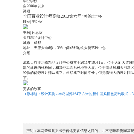
毕业学校
自2006年以来
奖项
全国百业设计师高峰2013第六届“美涂士”杯
卧室| 主卧室
书房| 休息室
天府精品设计中心
城市：成都
地址：天府大道6楼，396中间成都地铁大厦艺展中心
介绍：
成都天府业之峰精品设计中心成立于2011年10月1日。位于天府大
部的建设的样板间，和其他工具系列地铁大厦。位于南延线和天府新
经验的优秀设计师从成立。虽然成立时间不长，但凭借强大的设计团
茅。
更多的故事
（原标题：设计案例 - 半岛城邦164平方米的新中国风撞色简约欧式（
声明：本网登载此文出于传递更多信息之目的，并不意味着赞同其观