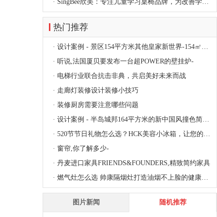
·
SingBee欣美：专注儿童学习桌椅品牌，为改善学习环境而生！
热门推荐
·
设计案例 - 景区154平方米其他皇家新世界-154㎡（6）照片新世界
·
听说,法国厦贝要发布一台超POWER的壁挂炉-
·
电梯行业联合抗击非典，共启美好未来而战
·
走廊灯装修设计装修小技巧
·
装修厨房需要注意哪些问题
·
设计案例 - 半岛城邦164平方米的新中国风撞色简约欧式（3）照片
·
520节节日礼物怎么选？HCK美容小冰箱，让您的礼物更多产品！
·
窗帘,你了解多少-
·
丹麦进口家具FRIENDS&FOUNDERS,精致简约家具
·
燃气灶怎么选 帅康隔烟灶打造油烟不上脸的健康烹饪空间
图片新闻
随机推荐