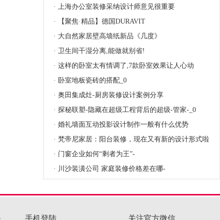
梵帝尼家居：房子装修，不可不知的五大核心要点
我和我的佛照|肇庆王炳森：梦想照亮现实，勇敢无畏的年轻力量
·
生活别将就,箭牌风尚大板砖打造时尚精致的生活!
·
川沙装潢公司 别墅装修设计要素
·
铁艺花架的选购技巧与保养知识
·
鲁本斯小编说壁挂炉采暖怎么安装暖气片
·
装修时可不可以不做吊顶
·
美的净水器推新品-年度&ldquo;净水机王&rdquo;花生净水器音你而来!
·
82㎡清新亮丽北欧风,让你每天都有好心情!客厅设计很棒哦!
务
手机登陆
关注官方微信